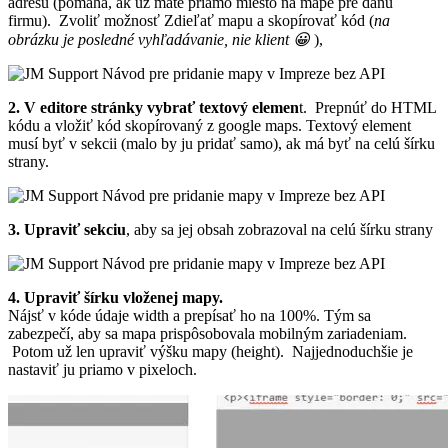
adresu (pomáha, ak už máte priamo miesto na mape pre danú
firmu). Zvoliť možnosť Zdieľať mapu a skopírovať kód (
na
obrázku je posledné vyhľadávanie, nie klient 😀
),
2. V editore stránky vybrať textový elemen
t. Prepnúť do HTML
kódu a vložiť kód skopírovaný z google maps. Textový element
musí byť v sekcii (malo by ju pridať samo), ak má byť na celú šírku
strany.
3. Upraviť sekciu
, aby sa jej obsah zobrazoval na celú šírku strany
4. Upraviť šírku vloženej mapy.
Nájsť v kóde údaje width a prepísať ho na 100%. Tým sa
zabezpečí, aby sa mapa prispôsobovala mobilným zariadeniam.
Potom už len upraviť výšku mapy (height). Najjednoduchšie je
nastaviť ju priamo v pixeloch.