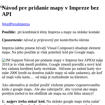
Návod pre pridanie mapy v Impreze bez
API
WordPress
Impreza
Použitie:
pri kombinácii témy Impreza a mapy na stránke kontakt
Upozornenie:
návod je pripravený pre konkrétneho klienta
Impreza (alebo priamo bývalý Visual Composer) obsahuje element
mapa. Na jeho použitie je však potrebný kód pre Google maps.
Od mája
2018 je to však menší problém. Google zmenil pravidlá a nový kód
bez zadania kreditnej karty nezískate. Súčasne po zadaní karty síce
máte 200€ kredit na doménu (takže mapy sú stále zadarmo), ale keď
už majú vašu kartu… od mája je rozhodnutie na klientovi.
Ako alternatívu je možné použiť vloženie priamo vygenerovaného
kódu z google maps. Ale ako zabezpečiť, aby vyzeral ako mapa
predtým (nebol to len obdĺžnik ale mapa na celú šírku strany)?
1. najprv treba získať kód.
Na stránke google maps treba zadať