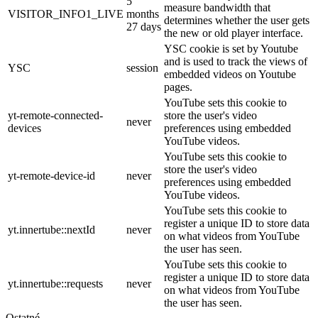
5
measure bandwidth that
VISITOR_INFO1_LIVE
months
determines whether the user gets
27 days
the new or old player interface.
YSC cookie is set by Youtube
and is used to track the views of
YSC
session
embedded videos on Youtube
pages.
YouTube sets this cookie to
yt-remote-connected-
store the user's video
never
devices
preferences using embedded
YouTube videos.
YouTube sets this cookie to
store the user's video
yt-remote-device-id
never
preferences using embedded
YouTube videos.
YouTube sets this cookie to
register a unique ID to store data
yt.innertube::nextId
never
on what videos from YouTube
the user has seen.
YouTube sets this cookie to
register a unique ID to store data
yt.innertube::requests
never
on what videos from YouTube
the user has seen.
Ostatné