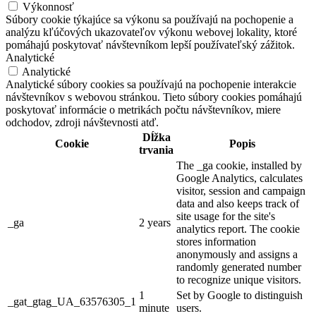
Výkonnosť
Súbory cookie týkajúce sa výkonu sa používajú na pochopenie a
analýzu kľúčových ukazovateľov výkonu webovej lokality, ktoré
pomáhajú poskytovať návštevníkom lepší používateľský zážitok.
Analytické
Analytické
Analytické súbory cookies sa používajú na pochopenie interakcie
návštevníkov s webovou stránkou. Tieto súbory cookies pomáhajú
poskytovať informácie o metrikách počtu návštevníkov, miere
odchodov, zdroji návštevnosti atď.
Dĺžka
Cookie
Popis
trvania
The _ga cookie, installed by
Google Analytics, calculates
visitor, session and campaign
data and also keeps track of
site usage for the site's
_ga
2 years
analytics report. The cookie
stores information
anonymously and assigns a
randomly generated number
to recognize unique visitors.
1
Set by Google to distinguish
_gat_gtag_UA_63576305_1
minute
users.