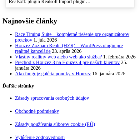
Realsoft: plugin Realsoft Import plugin…
Najnovšie články
Race Timing Suite – kompletné riešenie pre organizátorov
pretekov
1. júla 2026
Houzez Zoznam Realit (HZR) – WordPress plugin pre
realitné kancelárie
23. apríla 2026
Vlastný realitný web alebo web ako služba?
1. februára 2026
Prechod z Houzez 3 na Houzez 4 pre našich klientov
25.
januára 2026
Ako funguje galéria ponuky v Houzez
16. januára 2026
Ďaľšie stránky
Zásady spracovania osobných údajov
Obchodné podmienky
Zásady používania súborov cookie (EÚ)
Vylúčenie zodpovednosti