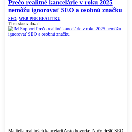
Prečo realitné kancelárie v roku 2025
nemôžu ignorovať SEO a osobnú značku
SEO
,
WEB PRE REALITKU
11 mesiacov dozadu
Majitelia realitných kancelárií často hovoria:„Načo riešiť SEO