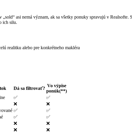
v „sold“ asi nemá význam, ak sa všetky ponuky spravujú v Realsofte. 
 ich silu.
celú realitku alebo pre konkrétneho makléra
Vo výpise
ítok
Dá sa filtrovať?
ponúk(**)
lne
✅
✅
❌
❌
vované
✅
✅
né
✅
✅
❌
❌
❌
❌