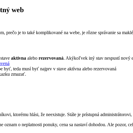
stný web
 prečo je to také komplikované na webe, je rôzne správanie sa makléro
 stave
aktívna
alebo
rezervovaná
. Akýkoľvek iný stav nespustí nový e
avená
be byť, teda musí byť najprv v stave aktívna alebo rezervovaná
ákazku zmazať.
ovi, ktorému hlási, že neexistuje. Stále je prístupná administrátorovi,
ne oznam o neplatnosti ponuky, cena sa nastaví dohodou. Ale pozor, cel