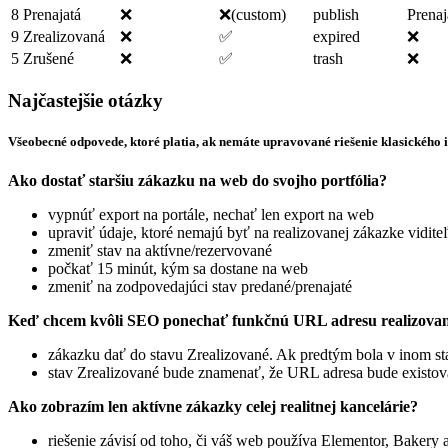
8
Prenajatá
❌
❌(custom)
publish
Prenaj
9
Zrealizovaná
❌
✅
expired
❌
5
Zrušené
❌
✅
trash
❌
Najčastejšie otázky
Všeobecné odpovede, ktoré platia, ak nemáte upravované riešenie klasického
Ako dostať staršiu zákazku na web do svojho portfólia?
vypnúť export na portále, nechať len export na web
upraviť údaje, ktoré nemajú byť na realizovanej zákazke vidite
zmeniť stav na aktívne/rezervované
počkať 15 minút, kým sa dostane na web
zmeniť na zodpovedajúci stav predané/prenajaté
Keď chcem kvôli SEO ponechať funkčnú URL adresu realizovanej 
zákazku dať do stavu Zrealizované. Ak predtým bola v inom st
stav Zrealizované bude znamenať, že URL adresa bude existov
Ako zobrazím len aktívne zákazky celej realitnej kancelárie?
riešenie závisí od toho, či váš web používa Elementor, Bakery 