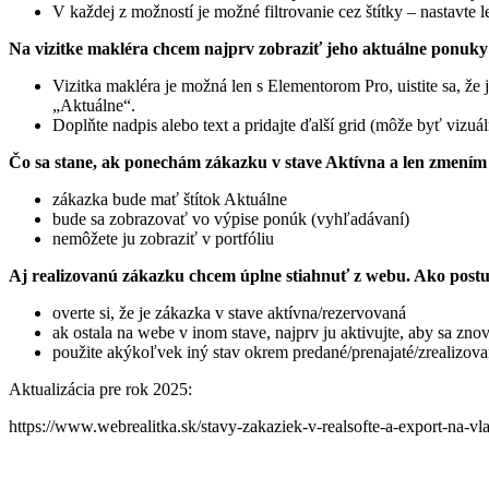
V každej z možností je možné filtrovanie cez štítky – nastavte l
Na vizitke makléra chcem najprv zobraziť jeho aktuálne ponuky
Vizitka makléra je možná len s Elementorom Pro, uistite sa, že
„Aktuálne“.
Doplňte nadpis alebo text a pridajte ďalší grid (môže byť vizuál
Čo sa stane, ak ponechám zákazku v stave Aktívna a len zmení
zákazka bude mať štítok Aktuálne
bude sa zobrazovať vo výpise ponúk (vyhľadávaní)
nemôžete ju zobraziť v portfóliu
Aj realizovanú zákazku chcem úplne stiahnuť z webu. Ako post
overte si, že je zákazka v stave aktívna/rezervovaná
ak ostala na webe v inom stave, najprv ju aktivujte, aby sa zn
použite akýkoľvek iný stav okrem predané/prenajaté/zrealizov
Aktualizácia pre rok 2025:
https://www.webrealitka.sk/stavy-zakaziek-v-realsofte-a-export-na-v