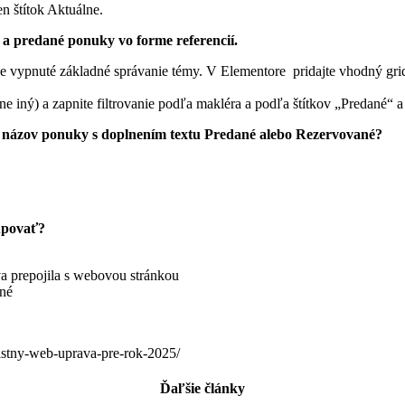
en štítok Aktuálne.
 a predané ponuky vo forme referencií.
 je vypnuté základné správanie témy. V Elementore pridajte vhodný grid
ne iný) a zapnite filtrovanie podľa makléra a podľa štítkov „Predané“ a
m názov ponuky s doplnením textu Predané alebo Rezervované?
upovať?
ova prepojila s webovou stránkou
ané
lastny-web-uprava-pre-rok-2025/
Ďaľšie články