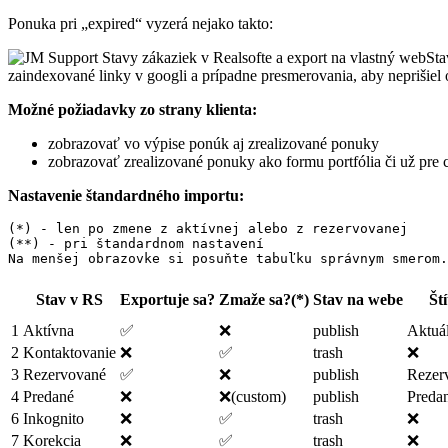
Ponuka pri „expired“ vyzerá nejako takto:
Sta
zaindexované linky v googli a prípadne presmerovania, aby neprišiel o
Možné požiadavky zo strany klienta:
zobrazovať vo výpise ponúk aj zrealizované ponuky
zobrazovať zrealizované ponuky ako formu portfólia či už pre 
Nastavenie štandardného importu:
(*) - len po zmene z aktívnej alebo z rezervovanej

(**) - pri štandardnom nastavení

Na menšej obrazovke si posuňte tabuľku správnym smerom.
Stav v RS
Exportuje sa?
Zmaže sa?(*)
Stav na webe
Št
1
Aktívna
✅
❌
publish
Aktuá
2
Kontaktovanie
❌
✅
trash
❌
3
Rezervované
✅
❌
publish
Rezer
4
Predané
❌
❌(custom)
publish
Preda
6
Inkognito
❌
✅
trash
❌
7
Korekcia
❌
✅
trash
❌