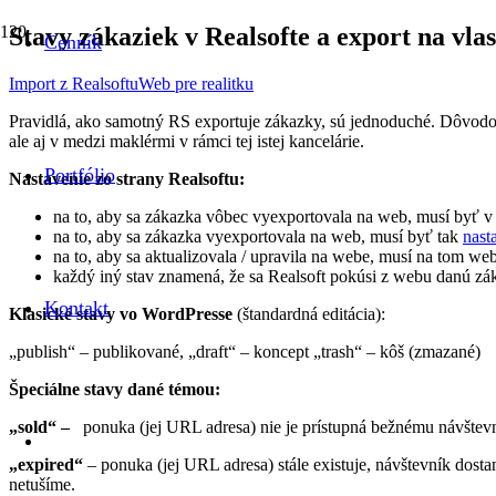
Stavy zákaziek v Realsofte a export na vla
Cenník
Import z Realsoftu
Web pre realitku
Pravidlá, ako samotný RS exportuje zákazky, sú jednoduché. Dôvodom,
ale aj v medzi maklérmi v rámci tej istej kancelárie.
Portfólio
Nastavenie zo strany Realsoftu:
na to, aby sa zákazka vôbec vyexportovala na web, musí byť v
na to, aby sa zákazka vyexportovala na web, musí byť tak
nast
na to, aby sa aktualizovala / upravila na webe, musí na tom we
každý iný stav znamená, že sa Realsoft pokúsi z webu danú z
Kontakt
Klasické stavy vo WordPresse
(štandardná editácia):
„publish“ – publikované, „draft“ – koncept „trash“ – kôš (zmazané)
Špeciálne stavy dané témou:
„sold“ –
ponuka (jej URL adresa) nie je prístupná bežnému návštevník
„expired“
– ponuka (jej URL adresa) stále existuje, návštevník dosta
netušíme.