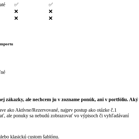
até
✅
✅
❌
❌
❌
❌
 importu
ľné
zákazky, ale nechcem ju v zozname ponúk, ani v portfóliu. Aký s
ave ako Aktívne/Rezervované, najprv postup ako otázke č.1
ať, ale ponuky sa nebudú zobrazovať vo výpisoch či vyhľadávaní
alebo klasickú custom šablónu.