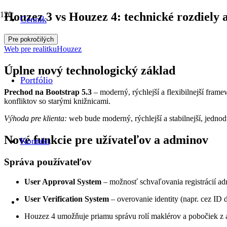
Houzez 3 vs Houzez 4: technické rozdiely 
Cenník
Pre pokročilých
Web pre realitku
Houzez
Úplne nový technologický základ
Portfólio
Prechod na Bootstrap 5.3
– moderný, rýchlejší a flexibilnejší frame
konfliktov so starými knižnicami.
Výhoda pre klienta:
web bude moderný, rýchlejší a stabilnejší, jednod
Nové funkcie pre užívateľov a adminov
Kontakt
Správa používateľov
User Approval System
– možnosť schvaľovania registrácií ad
User Verification System
– overovanie identity (napr. cez ID
Houzez 4 umožňuje priamu správu rolí maklérov a pobočiek z a