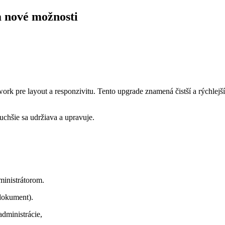
a nové možnosti
work pre layout a responzivitu. Tento upgrade znamená čistší a rýchlej
uchšie sa udržiava a upravuje.
ministrátorom.
 dokument).
dministrácie,