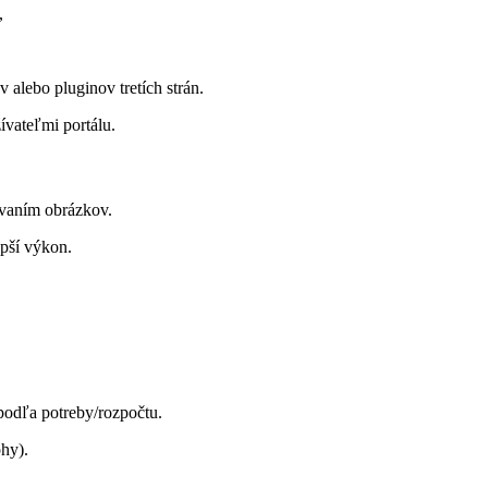
,
 alebo pluginov tretích strán.
ívateľmi portálu.
ávaním obrázkov.
epší výkon.
odľa potreby/rozpočtu.
hy).