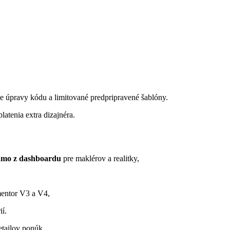
e úpravy kódu a limitované predpripravené šablóny.
latenia extra dizajnéra.
iamo z dashboardu
pre maklérov a realitky,
mentor V3 a V4,
ií.
etailov ponúk.