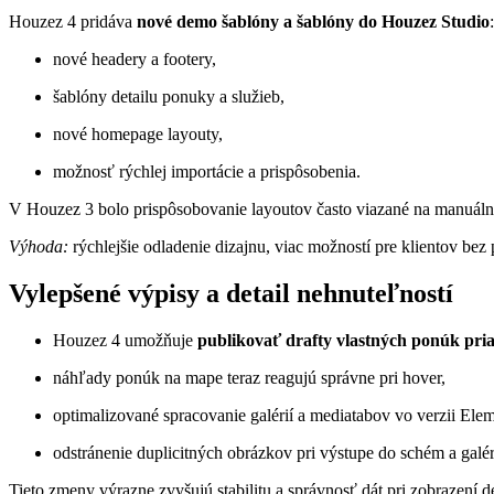
Houzez 4 pridáva
nové demo šablóny a šablóny do Houzez Studio
:
nové headery a footery,
šablóny detailu ponuky a služieb,
nové homepage layouty,
možnosť rýchlej importácie a prispôsobenia.
V Houzez 3 bolo prispôsobovanie layoutov často viazané na manuáln
Výhoda:
rýchlejšie odladenie dizajnu, viac možností pre klientov bez p
Vylepšené výpisy a detail nehnuteľností
Houzez 4 umožňuje
publikovať drafty vlastných ponúk pr
náhľady ponúk na mape teraz reagujú správne pri hover,
optimalizované spracovanie galérií a mediatabov vo verzii Ele
odstránenie duplicitných obrázkov pri výstupe do schém a galér
Tieto zmeny výrazne zvyšujú stabilitu a správnosť dát pri zobrazení d