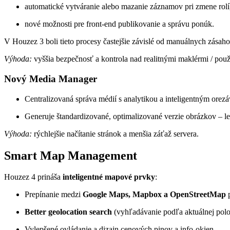
automatické vytváranie alebo mazanie záznamov pri zmene rolí
nové možnosti pre front-end publikovanie a správu ponúk.
V Houzez 3 boli tieto procesy častejšie závislé od manuálnych zásahov
Výhoda:
vyššia bezpečnosť a kontrola nad realitnými maklérmi / použ
Nový Media Manager
Centralizovaná správa médií s analytikou a inteligentným orez
Generuje štandardizované, optimalizované verzie obrázkov – l
Výhoda:
rýchlejšie načítanie stránok a menšia záťaž servera.
Smart Map Management
Houzez 4 prináša
inteligentné mapové prvky
:
Prepínanie medzi
Google Maps, Mapbox a OpenStreetMap
p
Better geolocation search
(vyhľadávanie podľa aktuálnej polo
Vylepšené ovládanie a dizajn cenových pinov a info-okien.