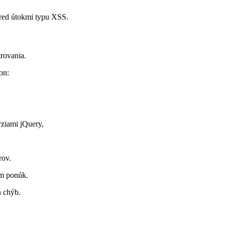
red útokmi typu XSS.
rovania.
on:
ziami jQuery,
rov.
om ponúk.
h chýb.