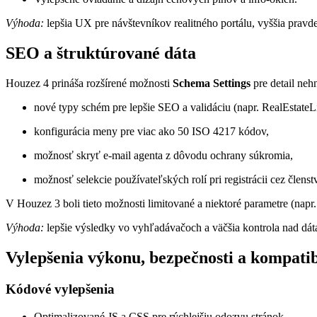
Výhoda:
lepšia UX pre návštevníkov realitného portálu, vyššia prav
SEO a štruktúrované dáta
Houzez 4 prináša rozšírené možnosti
Schema Settings
pre detail neh
nové typy schém pre lepšie SEO a validáciu (napr. RealEstateLi
konfigurácia meny pre viac ako 50 ISO 4217 kódov,
možnosť skryť e-mail agenta z dôvodu ochrany súkromia,
možnosť selekcie používateľských rolí pri registrácii cez členst
V Houzez 3 boli tieto možnosti limitované a niektoré parametre (napr.
Výhoda:
lepšie výsledky vo vyhľadávačoch a väčšia kontrola nad dá
Vylepšenia výkonu, bezpečnosti a kompatib
Kódové vylepšenia
Optimalizované JS a CSS pre rýchlejšiu odozvu stránok.