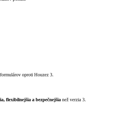
 formulárov oproti Houzez 3.
a, flexibilnejšia a bezpečnejšia
než verzia 3.