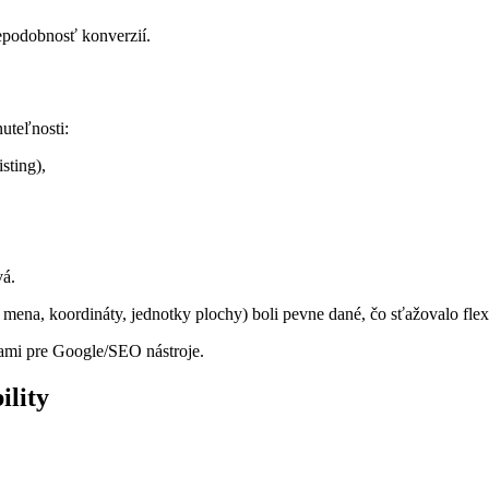
depodobnosť konverzií.
nuteľnosti:
sting),
vá.
 mena, koordináty, jednotky plochy) boli pevne dané, čo sťažovalo flexi
tami pre Google/SEO nástroje.
ility