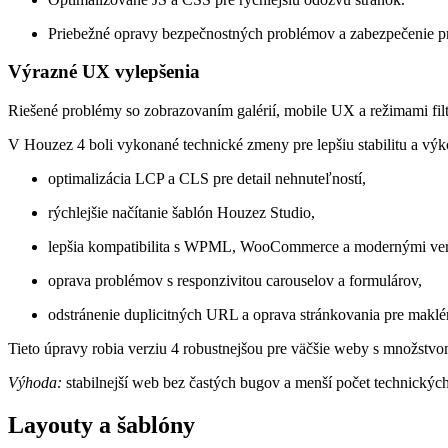
Priebežné opravy bezpečnostných problémov a zabezpečenie p
Výrazné UX vylepšenia
Riešené problémy so zobrazovaním galérií, mobile UX a režimami filt
V Houzez 4 boli vykonané technické zmeny pre lepšiu stabilitu a výk
optimalizácia LCP a CLS pre detail nehnuteľností,
rýchlejšie načítanie šablón Houzez Studio,
lepšia kompatibilita s WPML, WooCommerce a modernými ver
oprava problémov s responzivitou carouselov a formulárov,
odstránenie duplicitných URL a oprava stránkovania pre maklé
Tieto úpravy robia verziu 4 robustnejšou pre väčšie weby s množstv
Výhoda:
stabilnejší web bez častých bugov a menší počet technickýc
Layouty a šablóny