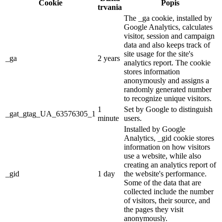
Cookie
Popis
trvania
The _ga cookie, installed by
Google Analytics, calculates
visitor, session and campaign
data and also keeps track of
site usage for the site's
_ga
2 years
analytics report. The cookie
stores information
anonymously and assigns a
randomly generated number
to recognize unique visitors.
1
Set by Google to distinguish
_gat_gtag_UA_63576305_1
minute
users.
Installed by Google
Analytics, _gid cookie stores
information on how visitors
use a website, while also
creating an analytics report of
_gid
1 day
the website's performance.
Some of the data that are
collected include the number
of visitors, their source, and
the pages they visit
anonymously.