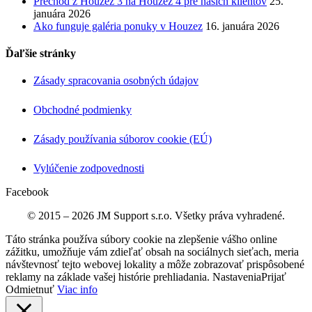
Prechod z Houzez 3 na Houzez 4 pre našich klientov
25.
januára 2026
Ako funguje galéria ponuky v Houzez
16. januára 2026
Ďaľšie stránky
Zásady spracovania osobných údajov
Obchodné podmienky
Zásady používania súborov cookie (EÚ)
Vylúčenie zodpovednosti
Facebook
© 2015 – 2026 JM Support s.r.o. Všetky práva vyhradené.
Táto stránka používa súbory cookie na zlepšenie vášho online
zážitku, umožňuje vám zdieľať obsah na sociálnych sieťach, meria
návštevnosť tejto webovej lokality a môže zobrazovať prispôsobené
reklamy na základe vašej histórie prehliadania.
Nastavenia
Prijať
Odmietnuť
Viac info