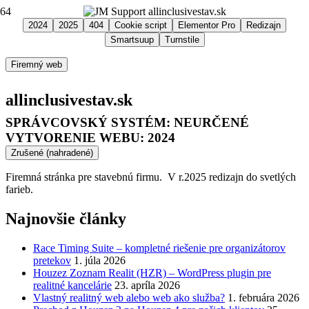
2024
2025
404
Cookie script
Elementor Pro
Redizajn
Smartsuup
Turnstile
Firemný web
allinclusivestav.sk
SPRÁVCOVSKÝ SYSTÉM:
NEURČENÉ
VYTVORENIE WEBU:
2024
Zrušené (nahradené)
Firemná stránka pre stavebnú firmu. V r.2025 redizajn do svetlých
farieb.
Najnovšie články
Race Timing Suite – kompletné riešenie pre organizátorov
pretekov
1. júla 2026
Houzez Zoznam Realit (HZR) – WordPress plugin pre
realitné kancelárie
23. apríla 2026
Vlastný realitný web alebo web ako služba?
1. februára 2026